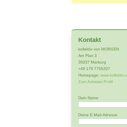
Kontakt
kollektiv von MORGEN
Am Plan 3
35037 Marburg
+49 179 7755207
Homepage:
www.kollektiv
Zum Anbieter-Profil
Dein Name
Deine E-Mail-Adresse